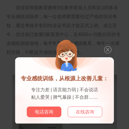
优佳加智能教育拥有5位教学研发人员和近100多名
专业感统训练师，每一位老师都需要经过严格的培训考
核，通过考核并拿到结业证书后才能正式上岗。成立至
今，优佳加已发展5家直营中心，近4000㎡功能分区的专
业感统训练场地，每半年更新1次感统教具，每年一次课
程升级，不断提升感统训练的实效性。
专业感统训练，从根源上改善儿童：
专注力差 | 语言能力弱 | 不会说话
粘人爱哭 | 脾气暴躁 | 不合群……
电话咨询
在线咨询