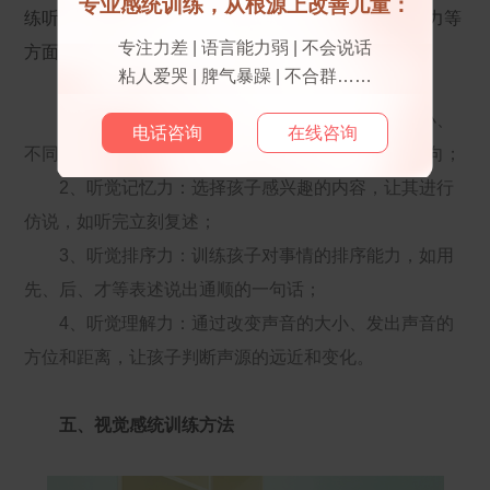
专业感统训练，从根源上改善儿童：
练听觉辨别力、听觉记忆力、听觉排序力、听觉理解力等
专注力差 | 语言能力弱 | 不会说话
方面开始进行。
粘人爱哭 | 脾气暴躁 | 不合群……
1、听觉辨别力：通过训练听到声音的高低、大小、
电话咨询
在线咨询
不同的音色，来增强听觉的辨别能力，分辨声音的方向；
2、听觉记忆力：选择孩子感兴趣的内容，让其进行
仿说，如听完立刻复述；
3、听觉排序力：训练孩子对事情的排序能力，如用
先、后、才等表述说出通顺的一句话；
4、听觉理解力：通过改变声音的大小、发出声音的
方位和距离，让孩子判断声源的远近和变化。
五、视觉感统训练方法