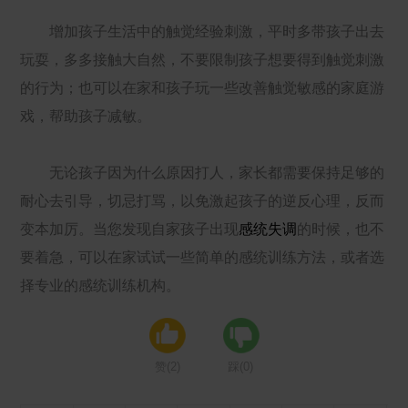
增加孩子生活中的触觉经验刺激，平时多带孩子出去
玩耍，多多接触大自然，不要限制孩子想要得到触觉刺激
的行为；也可以在家和孩子玩一些改善触觉敏感的家庭游
戏，帮助孩子减敏。
无论孩子因为什么原因打人，家长都需要保持足够的
耐心去引导，切忌打骂，以免激起孩子的逆反心理，反而
变本加厉。当您发现自家孩子出现
感统失调
的时候，也不
要着急，可以在家试试一些简单的感统训练方法，或者选
择专业的感统训练机构。
赞(
2
)
踩(
0
)