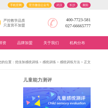
手机官网
官方微信公众号
武汉
长沙
襄阳
400-7723-581
严控教学品质
只直营不加盟
027-66665777
师资
品牌加盟
关于我们
机构分布
您的位置：
优佳加感统训练
>
感统训练
>
感统训练方法
> 正文
儿童能力测评