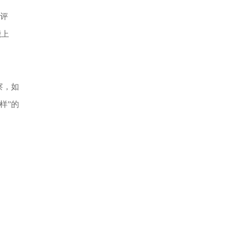
评
能上
察，如
样”的