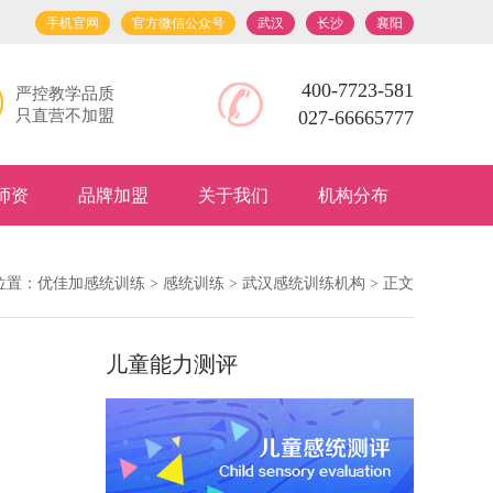
手机官网
官方微信公众号
武汉
长沙
襄阳
400-7723-581
严控教学品质
只直营不加盟
027-66665777
师资
品牌加盟
关于我们
机构分布
位置：
优佳加感统训练
>
感统训练
>
武汉感统训练机构
> 正文
儿童能力测评