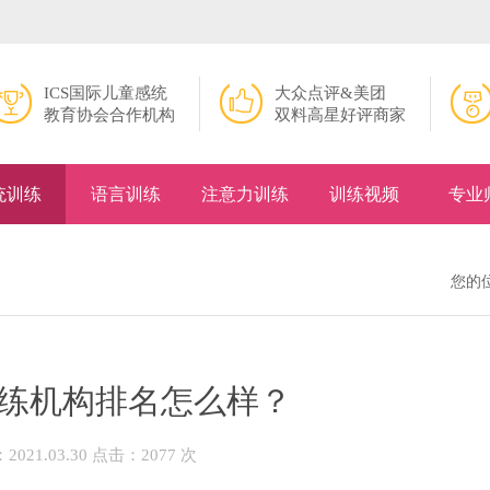
ICS国际儿童感统
大众点评&美团
教育协会合作机构
双料高星好评商家
统训练
语言训练
注意力训练
训练视频
专业
您的
练机构排名怎么样？
021.03.30 点击：2077 次