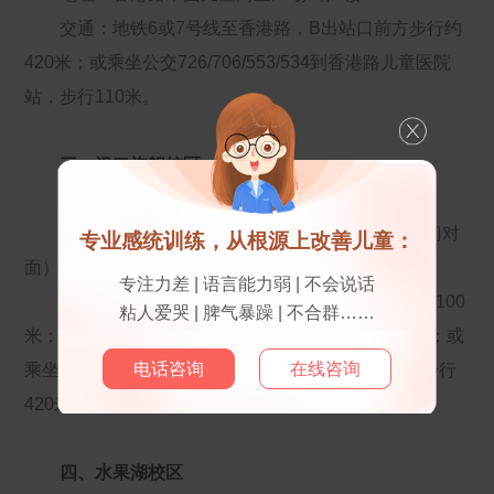
交通：地铁6或7号线至香港路，B出站口前方步行约
420米；或乘坐公交726/706/553/534到香港路儿童医院
站，步行110米。
三、汉口旗舰校区
地址：江岸区香港路107号（武汉市第六医院正门对
专业感统训练，从根源上改善儿童：
面）
专注力差 | 语言能力弱 | 不会说话
交通：地铁6号线至苗栗路，C出站口前方步行约100
粘人爱哭 | 脾气暴躁 | 不合群……
米；地铁7号线至香港路，B出站口前方步行约780米；或
电话咨询
在线咨询
乘坐公交534/553/706/726到香港路地铁苗栗路站，步行
420米。
四、水果湖校区