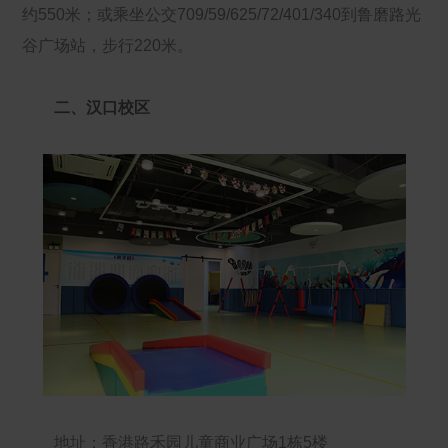
约550米；或乘坐公交709/59/625/72/401/340到鲁磨路光
谷广场站，步行220米。
二、汉口校区
地址：香港路禾园儿童商业广场1栋5楼