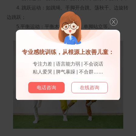
4. 跳跃运动：如跳绳、手脚开合跳、荡秋千、边旋转
边跳跃；
5.平衡运动：平衡木、平衡车、单脚站立等。
专业感统训练，从根源上改善儿童：
专注力差 | 语言能力弱 | 不会说话
粘人爱哭 | 脾气暴躁 | 不合群……
电话咨询
在线咨询