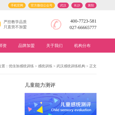
手机官网
官方微信公众号
武汉
长沙
襄阳
400-7723-581
严控教学品质
只直营不加盟
027-66665777
师资
品牌加盟
关于我们
机构分布
位置：
优佳加感统训练
>
感统训练
>
武汉感统训练机构
> 正文
儿童能力测评