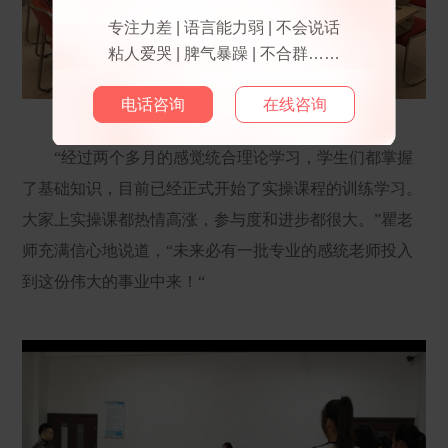
专注力差 | 语言能力弱 | 不会说话
粘人爱哭 | 脾气暴躁 | 不合群……
电话咨询
在线咨询
“经过两个多月的感觉统合理论学习，学生们都掌握
了基础知识，目前已经正式开始了实操课程的训练学习。
大家上实操课都热情高涨，参与度和进步都很大。”瞿老
师充满信心地说道，“未来必有一批专业的感统老师投入
到这份伟大的事业中来！“