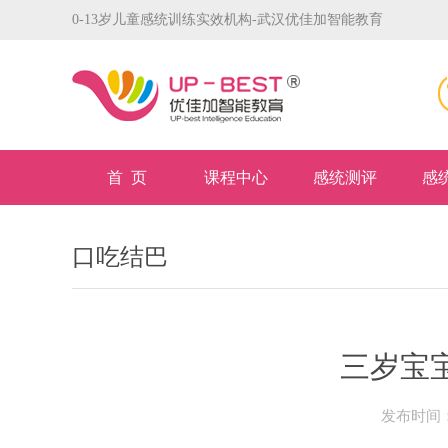
0-13岁儿童感统训练实效机构-武汉优佳加智能教育
首 页
课程中心
感统测评
感
口吃结巴
三岁宝
发布时间：2