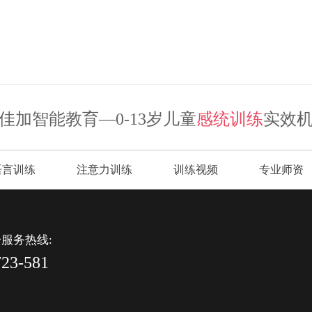
佳加智能教育—0-13岁儿童
感统训练
实效
语言训练
注意力训练
训练视频
专业师资
服务热线:
723-581