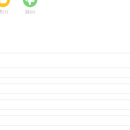
赞(
)
踩(
)
3
0