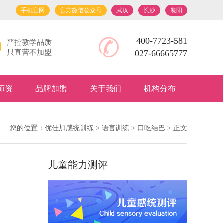
手机官网
官方微信公众号
武汉
长沙
襄阳
400-7723-581
严控教学品质
只直营不加盟
027-66665777
师资
品牌加盟
关于我们
机构分布
您的位置：
优佳加感统训练
>
语言训练
>
口吃结巴
> 正文
儿童能力测评