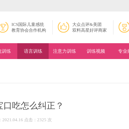
ICS国际儿童感统
大众点评&美团
教育协会合作机构
双料高星好评商家
统训练
语言训练
注意力训练
训练视频
专业
宝口吃怎么纠正？
021.04.16 点击：2325 次