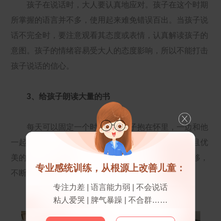
孩子在说话时，大人要认真地应对。孩子在这个时期
所掌握的语言并不多，使用起来难免错误百出。当孩子说
话不完全时，要注意观看其态度或表情，认真解读孩子的
意图。孩子的情绪容易受大人的态度影响，所以不能打击
孩子说话的信心。
3、给孩子朗读大量的书
每天可以固定一个时间，把孩子抱在怀里，一边和他
一起看图画书一边念给他听。这些规范化、具有韵律且优
美的语言会在孩子的大脑里形成印刻，随着时间的推移，
专业感统训练，从根源上改善儿童：
不断渗透，能帮助孩子逐步建立语言能力。
专注力差 | 语言能力弱 | 不会说话
粘人爱哭 | 脾气暴躁 | 不合群……