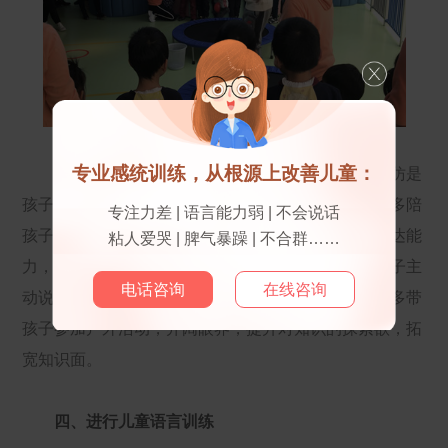
专业感统训练，从根源上改善儿童：
儿童十分擅长模仿，也很喜欢模仿大人说话，模仿是
孩子学习口语的重要基础，就算家长工作很繁忙也要多陪
专注力差 | 语言能力弱 | 不会说话
孩子说话，从中学习说话的技巧，提高自身的语言表达能
粘人爱哭 | 脾气暴躁 | 不合群……
力，为开口说话做准备。同时家长要有意识的引导孩子主
电话咨询
在线咨询
动说话，学会如何将意思清楚的表达出来。周末可以多带
孩子参加户外活动，开阔眼界，提升对知识的探索欲，拓
宽知识面。
四、进行儿童语言训练