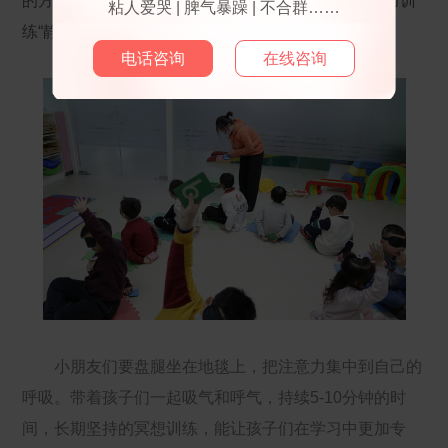
的方式——“正念冥想”，也就是我们刚才提到的专注力训
粘人爱哭 | 脾气暴躁 | 不合群……
练“静”的方面。
电话咨询
在线咨询
小朋友们要盘腿坐在地毯上，把注意力集中到自己的
呼吸。带着孩子们一起吸气和呼气，持续5-10分钟的时
间，长期坚持的冥想训练，能让孩子们在学习中更加专