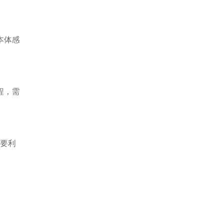
本体感
程，需
要利