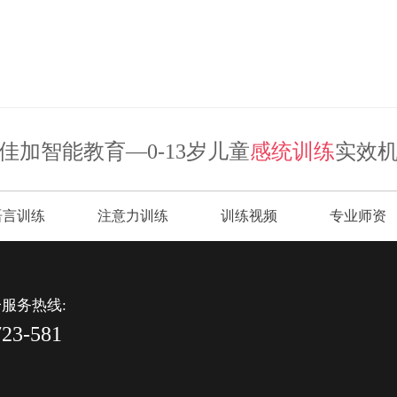
佳加智能教育—0-13岁儿童
感统训练
实效
语言训练
注意力训练
训练视频
专业师资
服务热线:
723-581