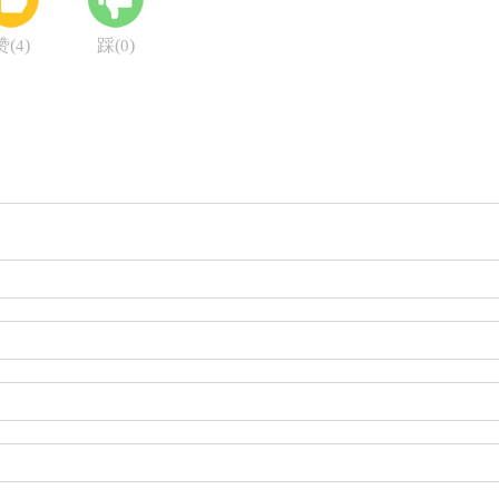
赞(
)
踩(
)
4
0