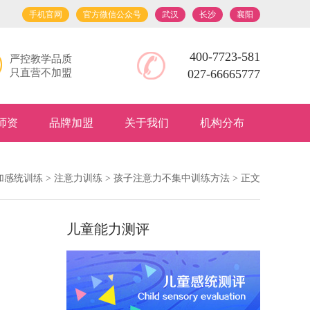
手机官网
官方微信公众号
武汉
长沙
襄阳
400-7723-581
严控教学品质
只直营不加盟
027-66665777
师资
品牌加盟
关于我们
机构分布
加感统训练
>
注意力训练
>
孩子注意力不集中训练方法
> 正文
儿童能力测评