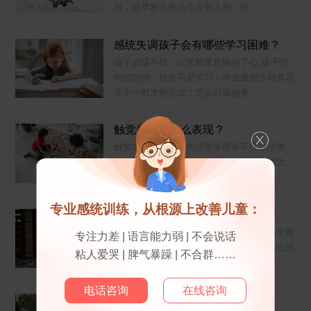
段，最早发生在几个月婴儿期，但...
感统失调孩子会有哪些学习困难？
孩子成绩不好，让无数家长操碎了心:孩子明
明很聪明，就是不爱学习；作业量很少却要花
几个小时才能完成；怎么叮嘱他要...
触觉失调有什么表现？
触觉功能失调会给生活带来很多不良生活体
验，还可能会影响人际交往和环境适应能力。
那么儿童触觉失调有什么具体表现？...
专业感统训练，从根源上改善儿童：
孩子平衡能力差是感统失调吗？
平衡能力是人体重要技能。如果孩子从小平衡
专注力差 | 语言能力弱 | 不会说话
感好，体育活动能力强，他的空间想象力也比
粘人爱哭 | 脾气暴躁 | 不合群……
一般孩子优秀。而平衡能力不好的...
电话咨询
在线咨询
孩子动作不协调是怎么回事？