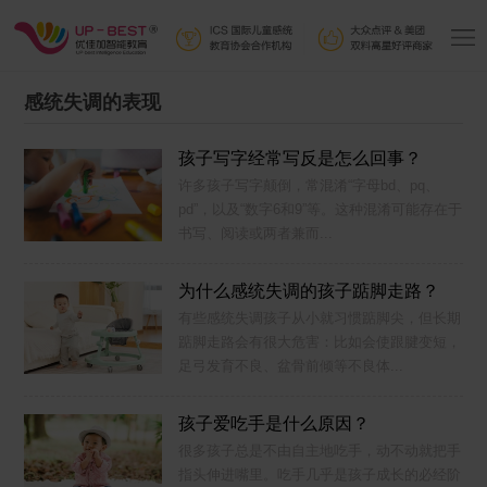
感统失调的表现
孩子写字经常写反是怎么回事？
许多孩子写字颠倒，常混淆“字母bd、pq、
pd”，以及“数字6和9”等。这种混淆可能存在于
书写、阅读或两者兼而...
为什么感统失调的孩子踮脚走路？
有些感统失调孩子从小就习惯踮脚尖，但长期
踮脚走路会有很大危害：比如会使跟腱变短，
足弓发育不良、盆骨前倾等不良体...
孩子爱吃手是什么原因？
很多孩子总是不由自主地吃手，动不动就把手
指头伸进嘴里。吃手几乎是孩子成长的必经阶